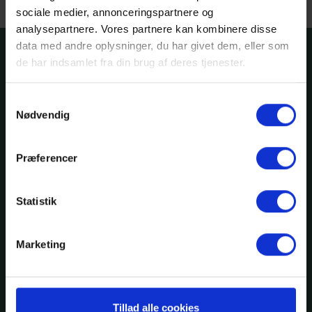
sociale medier, annonceringspartnere og
analysepartnere. Vores partnere kan kombinere disse
data med andre oplysninger, du har givet dem, eller som
Hotel Dalgas
de har indsamlet fra din brug af deres tjenester.
Storegade 2
Samtykkevalg
DK-7330 Brande
Nødvendig
Telefon: +45 9718 1300
Præferencer
E-mail:
dalgas@hoteldalgas.dk
Cookiedeklaration
Statistik
Marketing
Restaurant
Mandag - lørdag:
11.30 - 21.00
Tillad alle cookies
Søndag:
Åben efter aftale