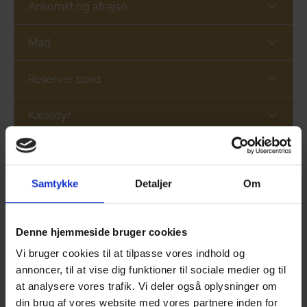
Ankomst og afrejse
Mad
Reserver bord
Kæledyr
Rygning
Samtykke
Detaljer
Om
Parkering / elbil
Kørevejledning
Denne hjemmeside bruger cookies
Vi bruger cookies til at tilpasse vores indhold og
Transportmuligheder
annoncer, til at vise dig funktioner til sociale medier og til
at analysere vores trafik. Vi deler også oplysninger om
Motion
din brug af vores website med vores partnere inden for