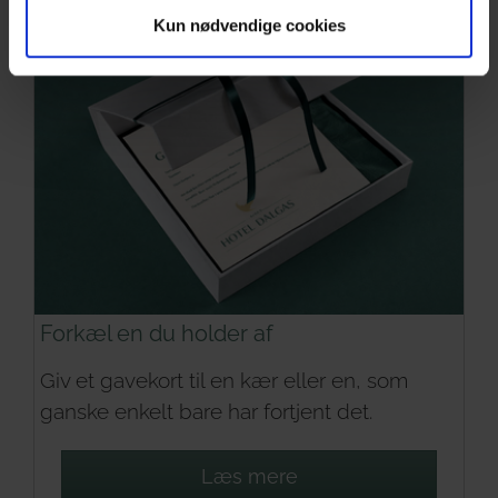
Kun nødvendige cookies
Forkæl en du holder af
Giv et gavekort til en kær eller en, som
ganske enkelt bare har fortjent det.
Læs mere