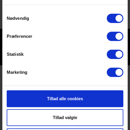
Læs mere
Samtykkevalg
Nødvendig
Præferencer
Statistik
Marketing
Mere inspiration til et
ophold i det midtjyske
Tillad alle cookies
hedelandskab...
Tillad valgte