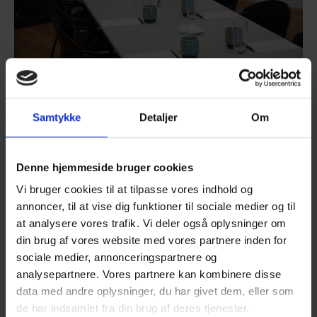
Møder & konferencer
Samtykke
Detaljer
Om
Vi har de perfekte rammer til jeres
Denne hjemmeside bruger cookies
møde, kursus, reception, event m.m.
Vi bruger cookies til at tilpasse vores indhold og
annoncer, til at vise dig funktioner til sociale medier og til
På Hotel Dalgas finder du de perfekte,
at analysere vores trafik. Vi deler også oplysninger om
inspirerende rammer til dit møde-/
din brug af vores website med vores partnere inden for
forretningsophold. Alle lokaler er nyrenoverede
sociale medier, annonceringspartnere og
i 2022 med moderne AV-udstyr med plads fra
analysepartnere. Vores partnere kan kombinere disse
2 - 200 personer.
data med andre oplysninger, du har givet dem, eller som
de har indsamlet fra din brug af deres tjenester.